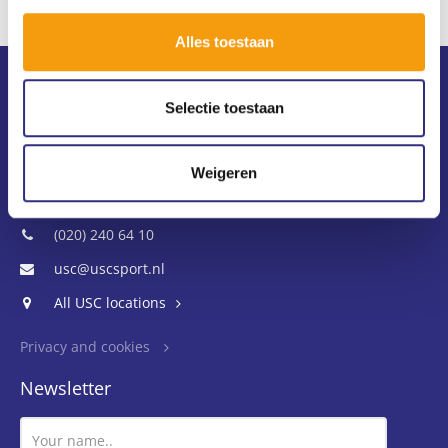
Alles toestaan
Contact
Selectie toestaan
USC Universum
Science Park 306
Weigeren
1098 XH Amsterdam
(020) 240 64 10
usc@uscsport.nl
All USC locations
Privacy and cookies
Newsletter