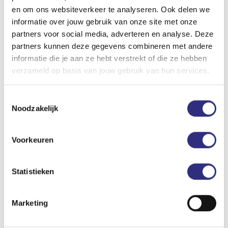
en om ons websiteverkeer te analyseren. Ook delen we
informatie over jouw gebruik van onze site met onze
Subscribe
partners voor social media, adverteren en analyse. Deze
Directly at the club
partners kunnen deze gegevens combineren met andere
informatie die je aan ze hebt verstrekt of die ze hebben
verzameld op basis van jouw gebruik van hun services.
Locations
Toestemmingsselectie
Noodzakelijk
USC Amstelcampus
Tweede Boerhaavestraat 10
1091 AN Amsterdam
Voorkeuren
(020) 240 64 18
Plan route using Google Maps
Statistieken
Show on map
Marketing