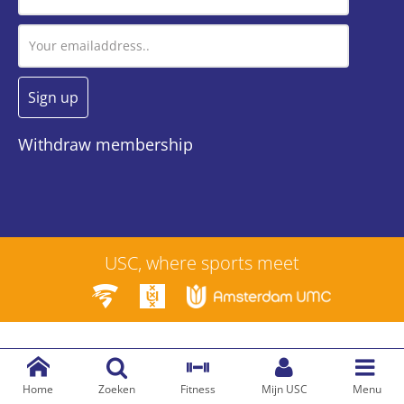
Withdraw membership
USC, where sports meet
Home
Zoeken
Fitness
Mijn USC
Menu