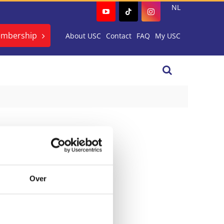
NL
embership
About USC
Contact
FAQ
My USC
Over