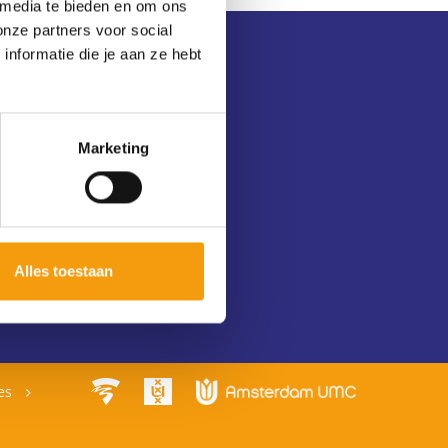
 media te bieden en om ons
onze partners voor social
nformatie die je aan ze hebt
Withdraw membership
Withdrawal form
Marketing
Alles toestaan
ies