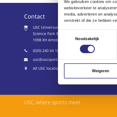
We gebruiken cookies om cont
websiteverkeer te analyseren
media, adverteren en analys
Contact
verstrekt of die ze hebben v
USC Universum
Toestemmingsselectie
Science Park 306
Noodzakelijk
1098 XH Amsterdam
(020) 240 64 10
usc@uscsport.nl
All USC locations
Weigeren
USC, where sports meet