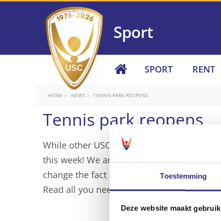
Sport
SPORT
RENT
HOME
NEWS
TENNIS PARK REOPENS
Tennis park reopens
While other USC members still have to wait 
this week! We are super happy that we coul
change the fact that you haven’t been abl
Toestemming
Read all you need to know about the com
Deze website maakt gebruik