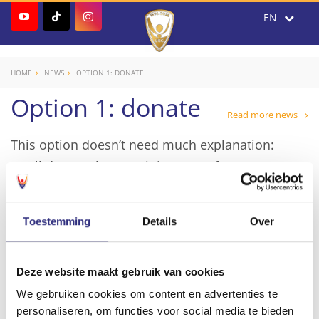
HOME
NEWS
OPTION 1: DONATE
Option 1: donate
Read more news
This option doesn’t need much explanation:
you’ll donate the remaining part of your
membership to USC. While we could use your
support during these crazy times, we want to ask
Toestemming
Details
Over
you to only choose this option if you can really
miss it.
Deze website maakt gebruik van cookies
We gebruiken cookies om content en advertenties te
personaliseren, om functies voor social media te bieden