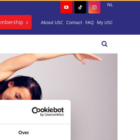
NL
embership
About USC
Contact
FAQ
My USC
Over