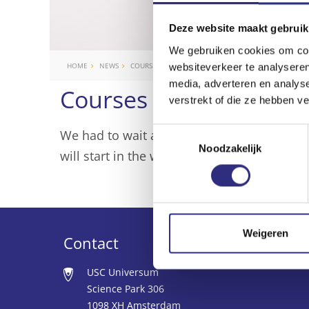
Deze website maakt gebruik
We gebruiken cookies om cont
HOME
NEWS
COURSES ARE STARTING AGAIN!
websiteverkeer te analyseren
media, adverteren en analys
Courses are starting ag
verstrekt of die ze hebben v
Toestemmingsselectie
We had to wait a while, but we finally hav
Noodzakelijk
will start in the week of 30 November – that
Weigeren
Contact
USC Universum
Science Park 306
1098 XH Amsterdam