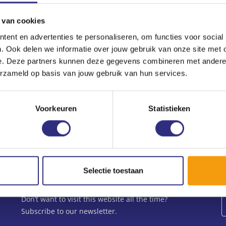
 van cookies
ent en advertenties te personaliseren, om functies voor social
. Ook delen we informatie over jouw gebruik van onze site met 
e. Deze partners kunnen deze gegevens combineren met andere i
ain!
erzameld op basis van jouw gebruik van hun services.
Read more news
e a go for a new course period!
These courses
Voorkeuren
Statistieken
’s next week already. Check it out.
Selectie toestaan
Newsletter
Don’t want to visit this website all the time?
Subscribe to our newsletter.