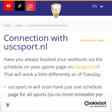
HOME
NEWS
CONNECTION WITH USCSPORT.NL
Connection with
Read more news
uscsport.nl
Have you always booked your workouts via the
schedule on your sports page on
uscsport.nl
?
That will work a little differently as of Tuesday.
uscsport.nl will soon have just one schedule
page for all sports (so no more timetable per
sports page), which works exactly the same as
the schedule in the My USC site. After logging