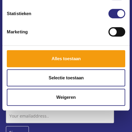
Contact
USC Universum
Statistieken
Science Park 306
1098 XH Amsterdam
Marketing
(020) 240 64 10
usc@uscsport.nl
All USC locations
Alles toestaan
Privacy and cookies
Selectie toestaan
Newsletter
Weigeren