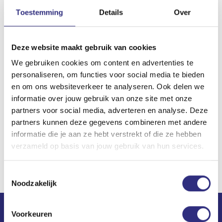
on, you can book directly via the schedule page
Toestemming
Details
Over
on uscsport.nl!
You can also still navigate to the schedule via
Deze website maakt gebruik van cookies
your sports page on
uscsport.nl
. Click on the
We gebruiken cookies om content en advertenties te
schedule button on the sports page. This
personaliseren, om functies voor social media te bieden
button will then forward you to the schedule
en om ons websiteverkeer te analyseren. Ook delen we
page, which immediately shows the schedule
informatie over jouw gebruik van onze site met onze
partners voor social media, adverteren en analyse. Deze
for your sport.
partners kunnen deze gegevens combineren met andere
informatie die je aan ze hebt verstrekt of die ze hebben
verzameld op basis van jouw gebruik van hun services.
Toestemmingsselectie
Noodzakelijk
Voorkeuren