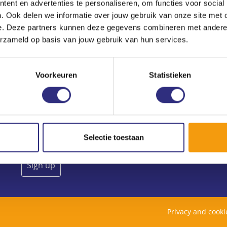
ent en advertenties te personaliseren, om functies voor social
. Ook delen we informatie over jouw gebruik van onze site met 
e. Deze partners kunnen deze gegevens combineren met andere i
erzameld op basis van jouw gebruik van hun services.
Newsletter
Don’t want to visit this website all the time?
Voorkeuren
Statistieken
Subscribe to our newsletter.
Selectie toestaan
Privacy and cook