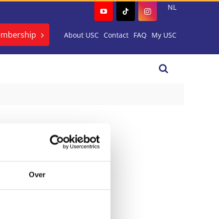
NL
embership
About USC
Contact
FAQ
My USC
Over