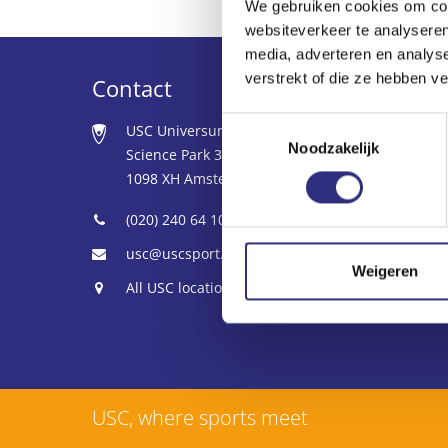
We gebruiken cookies om cont
websiteverkeer te analyseren
media, adverteren en analys
verstrekt of die ze hebben v
Contact
Toestemmingsselectie
USC Universum
Noodzakelijk
Science Park 306
1098 XH Amsterdam
(020) 240 64 10
usc@uscsport.nl
Weigeren
All USC locations
USC, where sports meet