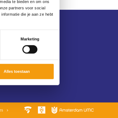
 media te bieden en om ons
onze partners voor social
nformatie die je aan ze hebt
Withdraw membership
Withdrawal form
Marketing
Alles toestaan
ies