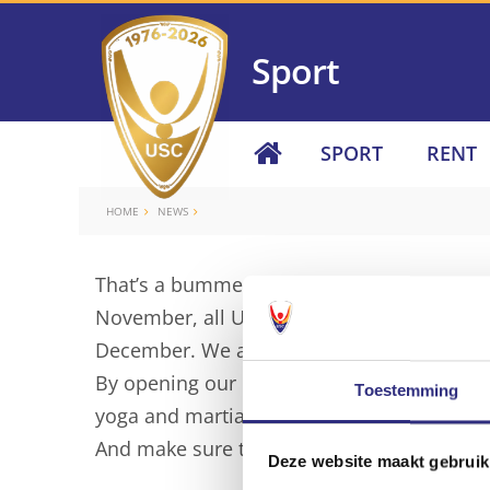
Sport
SPORT
RENT
HOME
NEWS
That’s a bummer. We are in some sort of h
November, all USC locations must be closed
December. We are working really hard to ensu
By opening our locations earlier, setting u
Toestemming
yoga and martial arts, and by offering onli
And make sure to keep reading if working o
Deze website maakt gebruik