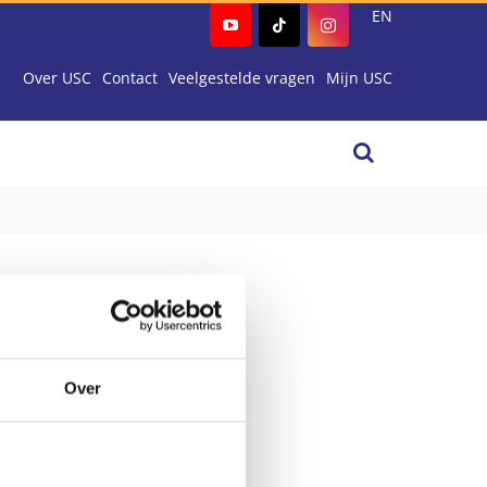
EN
Over USC
Contact
Veelgestelde vragen
Mijn USC
Over