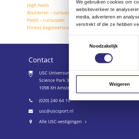
We gebruiken cookies om cont
High heels
websiteverkeer te analyseren
Boulderen – cursussen
media, adverteren en analys
Padel – cursussen
verstrekt of die ze hebben v
Fitness beginnerscursus
Toestemmingsselectie
Noodzakelijk
Contact
USC Universum
Science Park 306
Weigeren
1098 XH Amsterdam
(020) 240 64 10
usc@uscsport.nl
Alle USC-vestigingen