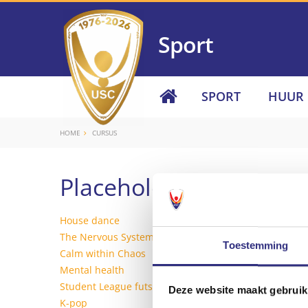
Sport
SPORT
HUUR
HOME
CURSUS
Placeholder archive wo
House dance
The Nervous System Lab: Regulate and Restore
Toestemming
Calm within Chaos
Mental health
Student League futsal
Deze website maakt gebruik
K-pop