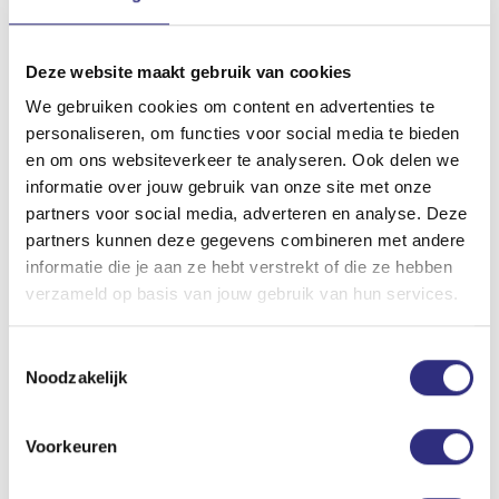
je met je online aanschaf.
Abonnementen
Deze website maakt gebruik van cookies
Eerste betaling: pro rata
We gebruiken cookies om content en advertenties te
Bij aanschaf van squash jaar of squash flex betaal je
personaliseren, om functies voor social media te bieden
een pro rata-bedrag.
en om ons websiteverkeer te analyseren. Ook delen we
informatie over jouw gebruik van onze site met onze
Automatische incasso
partners voor social media, adverteren en analyse. Deze
Vervolgens wordt in de eerste week van iedere maand
partners kunnen deze gegevens combineren met andere
een termijn afgeschreven via automatische incasso.
informatie die je aan ze hebt verstrekt of die ze hebben
Opzeggen is simpel
verzameld op basis van jouw gebruik van hun services.
Mail naar
usc@uscsport.nl
, of beëindig je abonnement
zelf in de mijn USC-site. Je abonnement loopt dan af op
Toestemmingsselectie
de laatste dag van die maand.*
Noodzakelijk
*Als je een
flexabonnement
opzegt in dezelfde maand
als waarin je hem hebt aangeschaft, loopt het
Voorkeuren
flexabonnement af op de laatste dag van de
daaropvolgende maand. Dit betekent dat er altijd