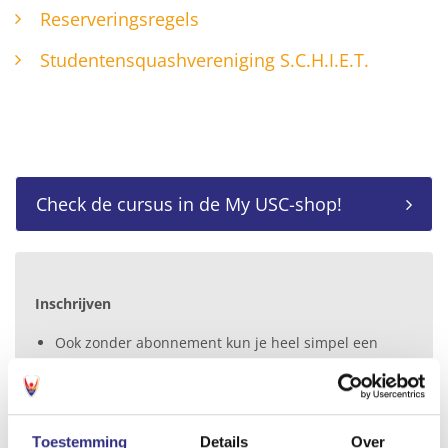
Reserveringsregels
Studentensquashvereniging S.C.H.I.E.T.
Check de cursus in de My USC-shop!
Inschrijven
Ook zonder abonnement kun je heel simpel een
baan huren via de roosterbutton.
Wil je een abonnement? Koop het bij voorkeur
online door hieronder voor een abo te kiezen.
Kom je naar een van onze balies, dan helpen we
Toestemming
Details
Over