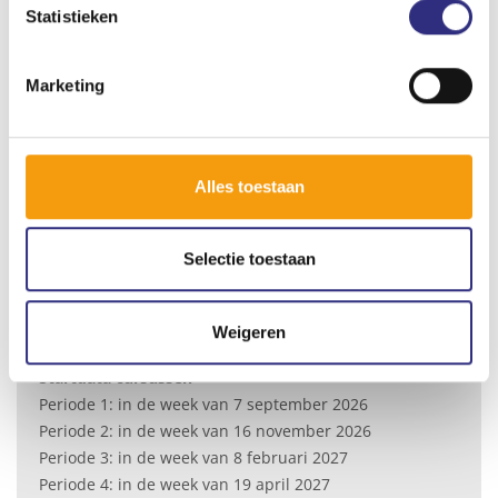
Statistieken
minimaal één keer een maandbedrag wordt
afgeschreven via automatische incasso voordat een
flexabonnement afloopt.
Marketing
Aanvullende voorwaarden
Check de
aanvullende voorwaarden
voor alle info!
Squashcursussen
Alles toestaan
Schrijf je in voor een squashcursus via de button ‘Check
alle cursussen!’ hierboven.
Selectie toestaan
Tarieven cursussen
Cat. I: €112,- | Cat. II: €209,- | Cat. III: €260,-
Weigeren
Check
in welke categorie je valt
.
Startdata cursussen*
Periode 1: in de week van 7 september 2026
Periode 2: in de week van 16 november 2026
Periode 3: in de week van 8 februari 2027
Periode 4: in de week van 19 april 2027