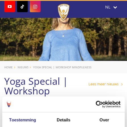
HOME
NIEUWS
YOGA SPECIAL | WORKSHOP MINDFULNESS
Yoga Special |
Lees meer nieuws
Workshop
Mindfulness
Doe op zaterdag 30 april mee met de
Yoga
Toestemming
Details
Over
Special | Workshop Mindfulness
bij USC Body &