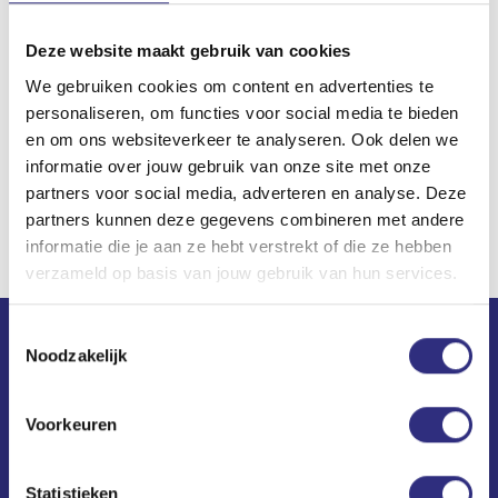
Mind. Lies laat je met een kop thee en down-to-
earth instapoefeningen kennis maken met
Deze website maakt gebruik van cookies
mindfulness. De ideale manier om erachter te
We gebruiken cookies om content en advertenties te
personaliseren, om functies voor social media te bieden
komen of dit iets voor je is.
en om ons websiteverkeer te analyseren. Ook delen we
informatie over jouw gebruik van onze site met onze
partners voor social media, adverteren en analyse. Deze
partners kunnen deze gegevens combineren met andere
informatie die je aan ze hebt verstrekt of die ze hebben
verzameld op basis van jouw gebruik van hun services.
Toestemmingsselectie
Noodzakelijk
Contact
USC Universum
Voorkeuren
Science Park 306
1098 XH Amsterdam
Statistieken