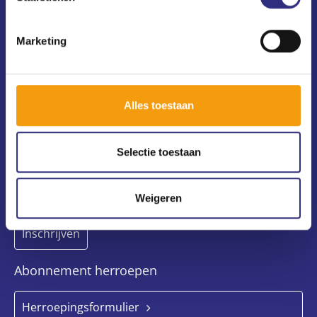
(020) 240 64 10
usc@uscsport.nl
Marketing
Alle USC-vestigingen
Voorwaarden, privacy en cookies
Alles toestaan
Nieuwsbrief
Selectie toestaan
Weigeren
Abonnement herroepen
Herroepingsformulier