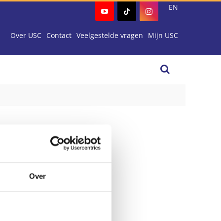
EN
Over USC
Contact
Veelgestelde vragen
Mijn USC
Over