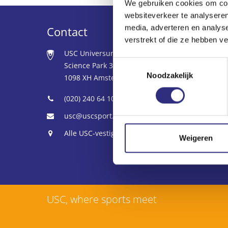
We gebruiken cookies om cont
websiteverkeer te analyseren
media, adverteren en analys
Contact
verstrekt of die ze hebben v
USC Universum
Toestemmingsselectie
Science Park 306
Noodzakelijk
1098 XH Amsterdam
(020) 240 64 10
usc@uscsport.nl
Alle USC-vestigingen
Weigeren
USC, where sports meet