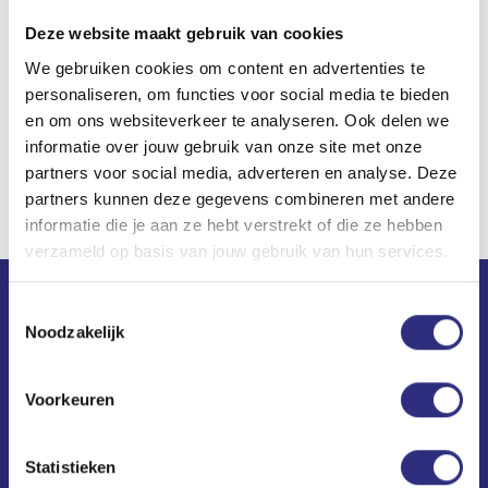
gelukkig ook wat reden tot lachen voor alle 26-
Deze website maakt gebruik van cookies
plussers 😊.
Check ons PT-abo
en kom tot 30
We gebruiken cookies om content en advertenties te
april gezellig samen met je vrienden sporten!
personaliseren, om functies voor social media te bieden
en om ons websiteverkeer te analyseren. Ook delen we
informatie over jouw gebruik van onze site met onze
partners voor social media, adverteren en analyse. Deze
partners kunnen deze gegevens combineren met andere
informatie die je aan ze hebt verstrekt of die ze hebben
verzameld op basis van jouw gebruik van hun services.
Toestemmingsselectie
Contact
Noodzakelijk
USC Universum
Science Park 306
Voorkeuren
1098 XH Amsterdam
(020) 240 64 10
Statistieken