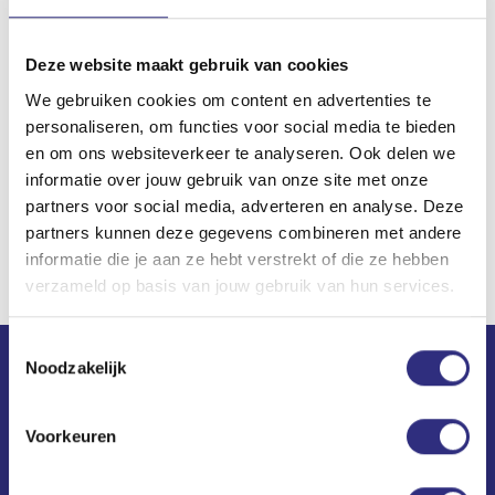
prachtige organisatie en een extreem
gemotiveerd team. En dat blijft, ook al was
Deze website maakt gebruik van cookies
afgelopen jaar een beetje, euhm, anders… Wat
We gebruiken cookies om content en advertenties te
we wel wensen? Check
deze videoboodschap
van
personaliseren, om functies voor social media te bieden
al je favoriete USC’ers!
en om ons websiteverkeer te analyseren. Ook delen we
informatie over jouw gebruik van onze site met onze
partners voor social media, adverteren en analyse. Deze
partners kunnen deze gegevens combineren met andere
informatie die je aan ze hebt verstrekt of die ze hebben
verzameld op basis van jouw gebruik van hun services.
Toestemmingsselectie
Noodzakelijk
Contact
USC Universum
Voorkeuren
Science Park 306
1098 XH Amsterdam