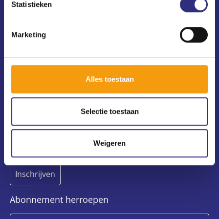
Statistieken
(020) 240 64 10
usc@uscsport.nl
Marketing
Alle USC-vestigingen
Voorwaarden, privacy en cookies
Alles toestaan
Nieuwsbrief
Selectie toestaan
Weigeren
Abonnement herroepen