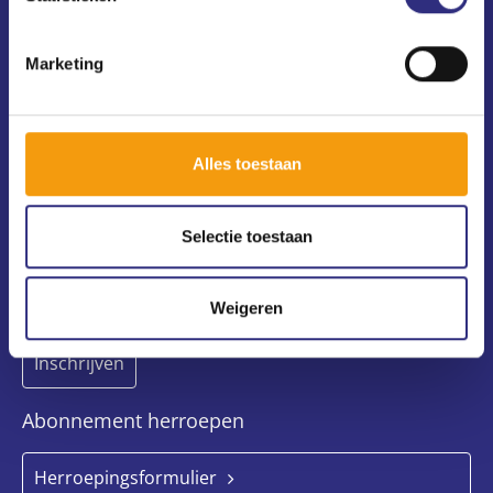
(020) 240 64 10
usc@uscsport.nl
Marketing
Alle USC-vestigingen
Voorwaarden, privacy en cookies
Alles toestaan
Nieuwsbrief
Selectie toestaan
Weigeren
Abonnement herroepen
Herroepingsformulier