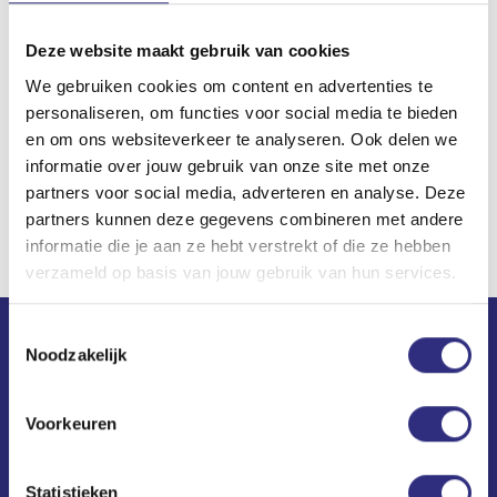
holiday kilograms straight away. On Monday 30
December from 20-21h she’ll teach the first ever
Deze website maakt gebruik van cookies
Booty barre workout on the
USC timetable
. So get
We gebruiken cookies om content en advertenties te
personaliseren, om functies voor social media te bieden
your booty to Universum!
en om ons websiteverkeer te analyseren. Ook delen we
informatie over jouw gebruik van onze site met onze
partners voor social media, adverteren en analyse. Deze
partners kunnen deze gegevens combineren met andere
informatie die je aan ze hebt verstrekt of die ze hebben
verzameld op basis van jouw gebruik van hun services.
Toestemmingsselectie
Noodzakelijk
Contact
USC Universum
Voorkeuren
Science Park 306
1098 XH Amsterdam
Statistieken