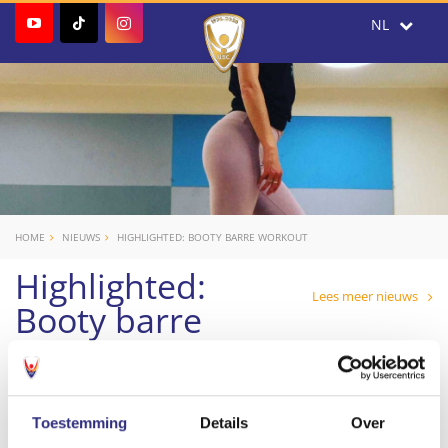
HOME
NIEUWS
HIGHLIGHTED: BOOTY BARRE WORKOUT
Highlighted:
Lees meer nieuws
Booty barre
workout
Most instructors take it easy around Christmas.
Toestemming
Details
Over
Not Inouk. Inouk will help you get rid of those