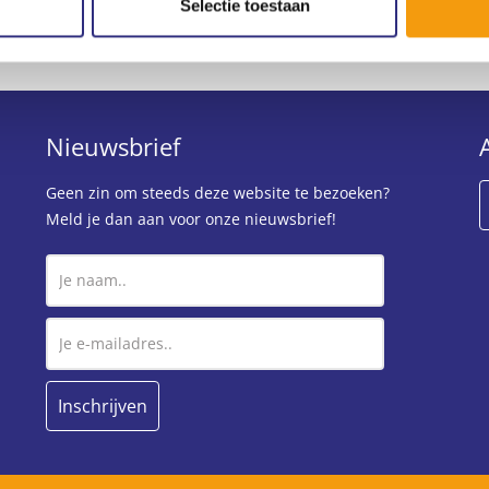
et ons dan weten via
usc@uscsport.nl
.
Selectie toestaan
Nieuwsbrief
Geen zin om steeds deze website te bezoeken?
Meld je dan aan voor onze nieuwsbrief!