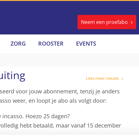
Neem een proefabo
ZORG
ROOSTER
EVENTS
iting
Lees meer nieuws
asseerd voor jouw abonnement, tenzij je anders
sso weer, en loopt je abo als volgt door:
je incasso. Hoezo 25 dagen?
olledig hebt betaald, maar vanaf 15 december