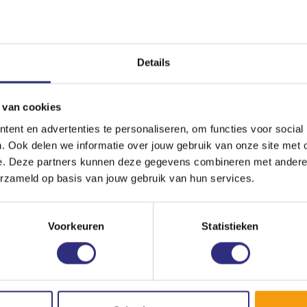
k niet kon sporten op je bevroren abonnement
oor onze rekening nemen (4 dagen). Dit in
Details
sen het Open Air-abonnement en de
menten.
 van cookies
e gewend bent.
ent en advertenties te personaliseren, om functies voor social
. Ook delen we informatie over jouw gebruik van onze site met 
t einddatum met een periode gelijk aan de
e. Deze partners kunnen deze gegevens combineren met andere i
n de USC-faciliteiten.
erzameld op basis van jouw gebruik van hun services.
ent met einddatum zou aflopen op 1
t met 176 dagen verlengd en loopt het nu af
Voorkeuren
Statistieken
nnement met einddatum zou aflopen op 1
met 176 dagen verlengd en loopt je