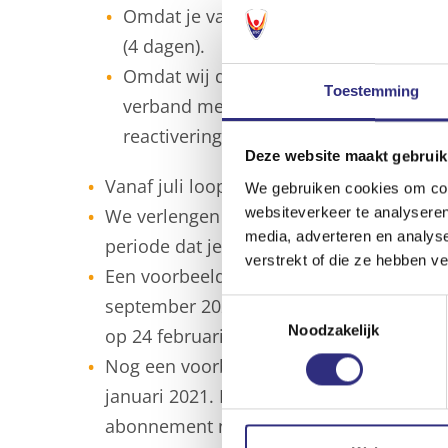
Omdat je van 1 t/m 4 juni hoe dan oo
(4 dagen).
Omdat wij de dagen van 5 t/m 8 juni v
Toestemming
verband met de overgangsperiode tus
reactivering van de reguliere abonne
Deze website maakt gebruik
Vanaf juli loopt de incasso weer zoals j
We gebruiken cookies om cont
websiteverkeer te analyseren
We verlengen je incasso-abonnement me
media, adverteren en analys
periode dat je geen gebruik kon maken va
verstrekt of die ze hebben v
Een voorbeeldje: Jouw incasso-abonnem
september 2021. Dan wordt je abonnemen
Toestemmingsselectie
Noodzakelijk
op 24 februari 2022.
Nog een voorbeeldje: Jouw incasso-abo
januari 2021. Dan wordt je abonnement 
abonnement nu af op 26 juni 2021.