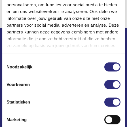
personaliseren, om functies voor social media te bieden
en om ons websiteverkeer te analyseren. Ook delen we
informatie over jouw gebruik van onze site met onze
partners voor social media, adverteren en analyse. Deze
partners kunnen deze gegevens combineren met andere
informatie die je aan ze hebt verstrekt of die ze hebben
Contact
verzameld op basis van jouw gebruik van hun services.
USC Universum
Toestemmingsselectie
Science Park 306
Noodzakelijk
1098 XH Amsterdam
(020) 240 64 10
Voorkeuren
usc@uscsport.nl
Alle USC-vestigingen
Statistieken
Voorwaarden, privacy en cookies
Marketing
Nieuwsbrief