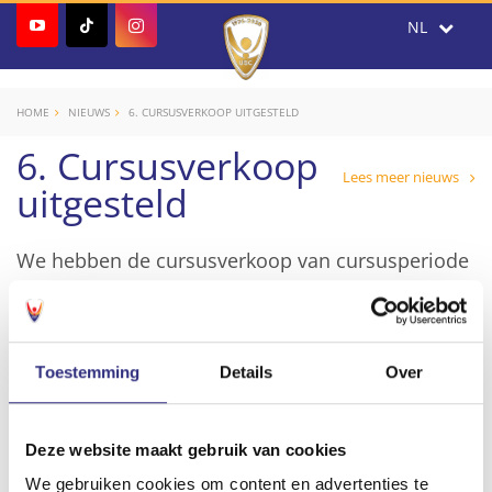
HOME
NIEUWS
6. CURSUSVERKOOP UITGESTELD
6. Cursusverkoop
Lees meer nieuws
uitgesteld
We hebben de cursusverkoop van cursusperiode
II tot nader order uitgesteld. Na de evaluatie van
het RIVM m.b.t. het effect van de nieuwe
maatregelen, zullen we beslissen of en welke
Toestemming
Details
Over
cursussen in de week van 16 november alsnog
kunnen starten.
Deze website maakt gebruik van cookies
We gebruiken cookies om content en advertenties te