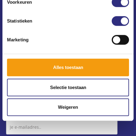
Voorkeuren
Contact
USC Universum
Statistieken
Science Park 306
1098 XH Amsterdam
Marketing
(020) 240 64 10
usc@uscsport.nl
Alle USC-vestigingen
Alles toestaan
Voorwaarden, privacy en cookies
Selectie toestaan
Nieuwsbrief
Weigeren