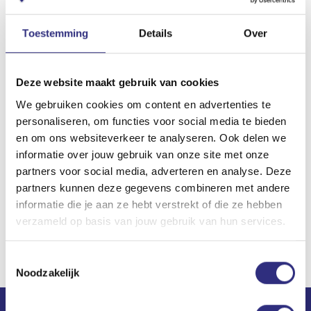
Vanaf 1 juli geldt: maximaal 4 reserveringen in
Toestemming
Details
Over
de daaropvolgende 6 dagen.
Op de dag zelf blijft het aantal reserveringen
onbeperkt.
Deze website maakt gebruik van cookies
Alleen met een reservering gaan de poortjes
We gebruiken cookies om content en advertenties te
open (zoals gezegd: met vingerscan of
Mijn
personaliseren, om functies voor social media te bieden
en om ons websiteverkeer te analyseren. Ook delen we
USC toegang-app
).
informatie over jouw gebruik van onze site met onze
partners voor social media, adverteren en analyse. Deze
Lees alle reserveringsregels!
partners kunnen deze gegevens combineren met andere
informatie die je aan ze hebt verstrekt of die ze hebben
verzameld op basis van jouw gebruik van hun services.
Toestemmingsselectie
Noodzakelijk