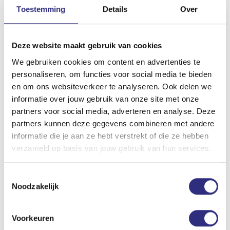
ingeschreven bij de Vereniging Sportdiëtetiek Nederland.
Toestemming
Details
Over
De (sport)diëtist van het USC valt onder het SMA. Door de
samenwerking binnen een multidisciplinair team van
Deze website maakt gebruik van cookies
fysiotherapeuten
, sportarts,
bewegingswetenschappers
en
personal trainers staat kwaliteit hoog in het vaandel. Johnny
We gebruiken cookies om content en advertenties te
heeft daarnaast grote affiniteit met sport door zijn eigen
personaliseren, om functies voor social media te bieden
ervaring in de sport atletiek. Door het vele sporten kreeg
en om ons websiteverkeer te analyseren. Ook delen we
Johnny interesse in gezonde voeding & gezonde leefstijl.
informatie over jouw gebruik van onze site met onze
Doordat Johnny ook al 10 jaar training geeft op zijn
partners voor social media, adverteren en analyse. Deze
atletiekclub zit het motiveren van mensen in zijn bloed.
partners kunnen deze gegevens combineren met andere
informatie die je aan ze hebt verstrekt of die ze hebben
Tarieven & vergoedingen
verzameld op basis van jouw gebruik van hun services.
Diëtetiek wordt vergoed vanuit jouw basisverzekering. Dit
Toestemmingsselectie
betekent dat jouw zorgverzekering drie uur per kalenderjaar
Noodzakelijk
zal vergoeden, mits er sprake is van een specifieke (medische)
diagnose. Let op: je betaalt wel eigen risico voor de
vergoeding vanuit de basisverzekering.
Voorkeuren