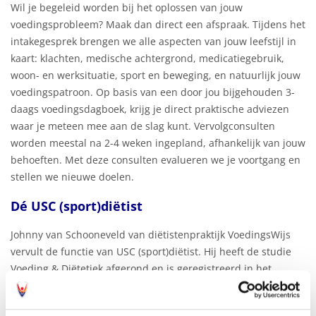
Wil je begeleid worden bij het oplossen van jouw
voedingsprobleem? Maak dan direct een afspraak. Tijdens het
intakegesprek brengen we alle aspecten van jouw leefstijl in
kaart: klachten, medische achtergrond, medicatiegebruik,
woon- en werksituatie, sport en beweging, en natuurlijk jouw
voedingspatroon. Op basis van een door jou bijgehouden 3-
daags voedingsdagboek, krijg je direct praktische adviezen
waar je meteen mee aan de slag kunt. Vervolgconsulten
worden meestal na 2-4 weken ingepland, afhankelijk van jouw
behoeften. Met deze consulten evalueren we je voortgang en
stellen we nieuwe doelen.
Dé USC (sport)diëtist
Johnny van Schooneveld van diëtistenpraktijk VoedingsWijs
vervult de functie van USC (sport)diëtist. Hij heeft de studie
Voeding & Diëtetiek afgerond en is geregistreerd in het
Kwaliteitsregister voor Paramedici. Ook heeft hij de post-
HBO-opleiding tot sportdiëtist afgerond en staat hij