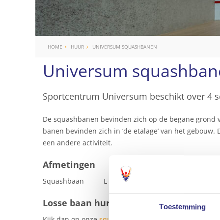
HOME
HUUR
UNIVERSUM SQUASHBANEN
Universum squashban
Sportcentrum Universum beschikt over 4 
De squashbanen bevinden zich op de begane grond van
banen bevinden zich in ‘de etalage’ van het gebouw. 
een andere activiteit.
Afmetingen
Squashbaan L 9,75 B 6,40 H 5,67
Losse baan huren?
Toestemming
Kijk dan op onze
squash sportpagina
of bel met de ba