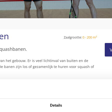
en
Zaalgrootte:
0 - 200 m²
squashbanen.
V
 het gebouw. Er is veel lichtinval van buiten en de
De banen zijn los of gezamenlijk te huren voor squash of
Details
lie (020) 240 64 10.