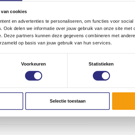
 van cookies
ste baan?
ent en advertenties te personaliseren, om functies voor social
gen. Vraag naar de mogelijkheden via
. Ook delen we informatie over jouw gebruik van onze site met 
e. Deze partners kunnen deze gegevens combineren met andere i
erzameld op basis van jouw gebruik van hun services.
Voorkeuren
Statistieken
Selectie toestaan