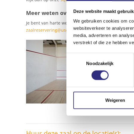
Deze website maakt gebruik
Meer weten over het huren van een va
We gebruiken cookies om cont
Je bent van harte welkom om deze ruimte te bezichti
websiteverkeer te analyseren
zaalreservering@uscsport.nl
of bel (020) 240 64 10.
media, adverteren en analys
verstrekt of die ze hebben v
Toestemmingsselectie
Noodzakelijk
Weigeren
Huur deze zaal op de locatie(s):