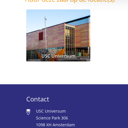
USC Universum
Contact
USC Universum
Science Park 306
1098 XH Amsterdam