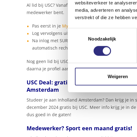
websiteverkeer te analyseren
Al lid bij USC? Vanaf nu log je in met SURF op je
My US
media, adverteren en analys
medewerker bent.
verstrekt of die ze hebben v
Pas eerst in je
My USC-account
je e-mailadres aan 
Toestemmingsselectie
Log vervolgens uit, en log dan weer in met de SUR
Noodzakelijk
Na inlog met SURF heb je meteen aangetoond dat j
automatisch recht op het categorie I of II-tarief.
Nog geen lid bij USC én geen account in My USC?
Log
daarna je profiel aan te vullen. In de shop kun je v
Weigeren
USC Deal: gratis sporten t/m 31 decemb
Amsterdam
Studeer je aan Inholland Amsterdam? Dan krijg je in
december 2024 gratis bij USC. Meer info krijg je in 
dus goed in de gaten!
Medewerker? Sport een maand gratis!