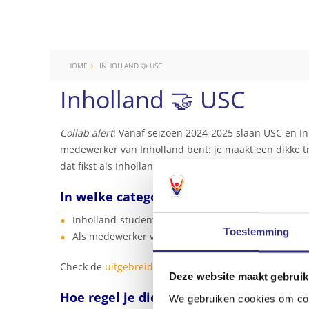
HOME
INHOLLAND 🤝 USC
Inholland 🤝 USC
Collab alert
! Vanaf seizoen 2024-2025 slaan USC en I
medewerker van Inholland bent: je maakt een dikke t
dat fikst als Inhollander.
In welke categorie sport je?
Inholland-student? Dan sport je in categorie I, het
Toestemming
Als medewerker van Inholland sport je ook voordelig,
Check de
uitgebreide categorie-indeling
.
Deze website maakt gebruik
Hoe regel je die goedkopere categorie?
We gebruiken cookies om cont