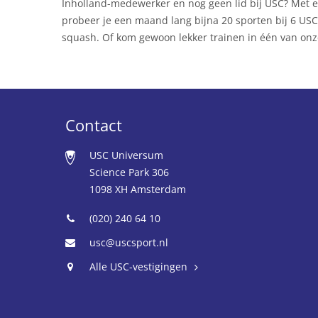
Inholland-medewerker en nog geen lid bij USC? Met 
probeer je een maand lang bijna 20 sporten bij 6 USC
squash. Of kom gewoon lekker trainen in één van on
Contact
USC Universum
Science Park 306
1098 XH Amsterdam
(020) 240 64 10
usc@uscsport.nl
Alle USC-vestigingen