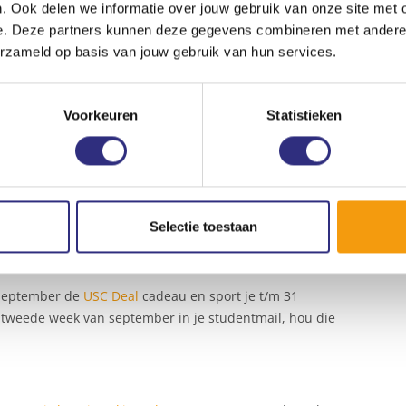
. Ook delen we informatie over jouw gebruik van onze site met 
C-account
om aan te tonen dat je Inholland-student of -
e. Deze partners kunnen deze gegevens combineren met andere i
erzameld op basis van jouw gebruik van hun services.
naar je Inholland-mailadres.
F-knop.
Voorkeuren
Statistieken
e student of medewerker van Inholland bent, en heb je
 heel simpel in
door op de blauwe SURF-knop te klikken en
ervolgens een abonnement aanschaffen.
Selectie toestaan
er 2024 voor studenten van Inholland
 september de
USC Deal
cadeau en sport je t/m 31
de tweede week van september in je studentmail, hou die